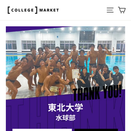
ス
サイト
カ
キ
ッ
プ
す
る