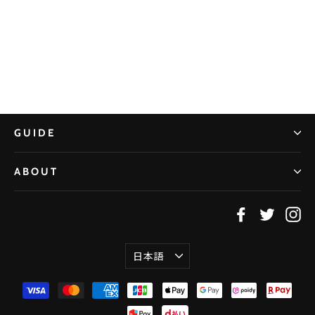
CHEER UP! for 東北大学 学友会水球部
¥621〜
GUIDE
ABOUT
Facebook
Twitter
In
言
日本語
語