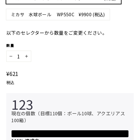
ミカサ 水球ボール WP550C ¥9900 (税込)
以下のセレクターから数量をご変更ください。
数量
−
+
通
¥621
常
税込
価
格
123
現在の個数（目標110個：ボール10球、アクエリアス
100箱）