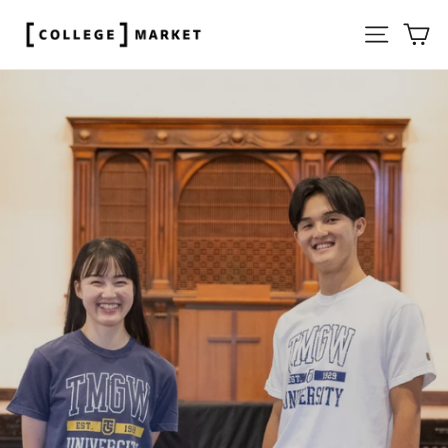
ス
COLLEGE
サイト
カ
キ
MARKET
ッ
｜
プ
カ
す
ス
レ
る
ラ
ッ
ジ
イ
マ
ド
ー
シ
ケ
ョ
ッ
ー
ト
の
一
時
停
止