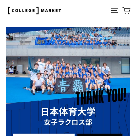
ス
サイト
カ
キ
ッ
プ
す
る