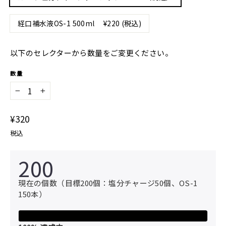
経口補水液OS-1 500ml ¥220 (税込)
以下のセレクターから数量をご変更ください。
数量
−
+
通
¥320
常
税込
価
格
200
現在の個数（目標200個：塩分チャージ50個、OS-1
150本）