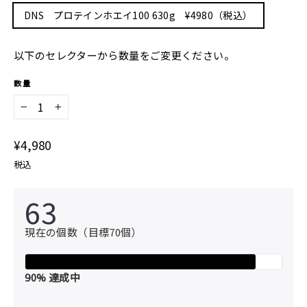
DNS プロテインホエイ100 630g ¥4980（税込）
以下のセレクターから数量をご変更ください。
数量
−
+
通
¥4,980
常
税込
価
格
63
現在の個数（目標70個）
90
% 達成中