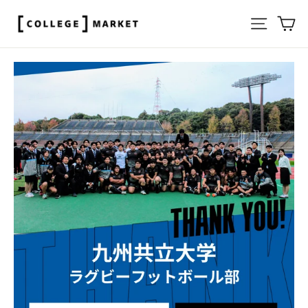
ス
サイト
カ
キ
ッ
プ
す
る