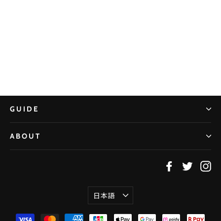
CHEER UP! for 九州共立大学 ラグビ
ーフットボール部 vol.2
¥4,980
GUIDE
ABOUT
Facebook
Twitter
In
言
日本語
語