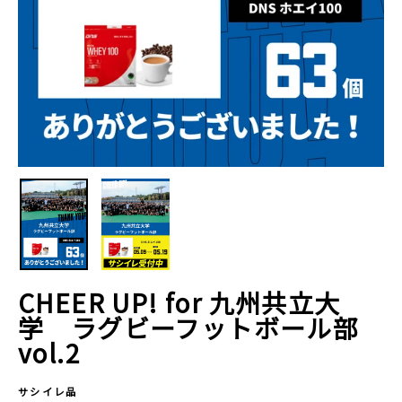
CHEER UP! for 九州共立大
学 ラグビーフットボール部
vol.2
サシイレ品