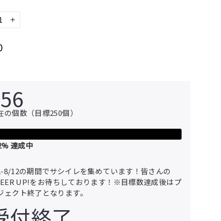
+
0
256
在の個数（目標250個）
2
% 達成中
/2-8/12の期間でサシイレを集めています！皆さんの
HEER UP!をお待ちしております！※目標数達成後はプ
ジェクト終了となります。
受付終了