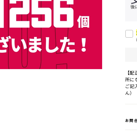
後
【配
所に
ご記
ん）
お問