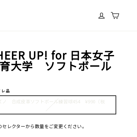
ログイン
カート
HEER UP! for 日本女子
育大学 ソフトボール
イレ品
ズノ 合成皮革ソフトボール練習球454 ¥990（税
）
のセレクターから数量をご変更ください。