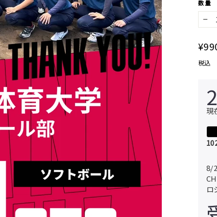
数量
−
通
¥99
常
税込
価
格
現
10
8
C
ロ