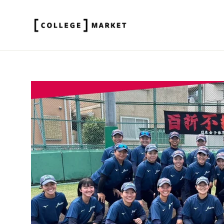
ス
キ
ッ
プ
す
る