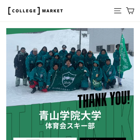
ス
サイト
カ
キ
ッ
プ
す
る