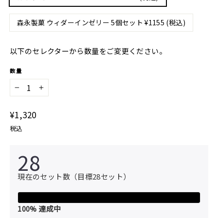
森永製菓 ウィダーインゼリー 5個セット ¥1155 (税込)
以下のセレクターから数量をご変更ください。
数量
−
+
通
¥1,320
常
税込
価
格
28
現在のセット数（目標28セット）
100
% 達成中