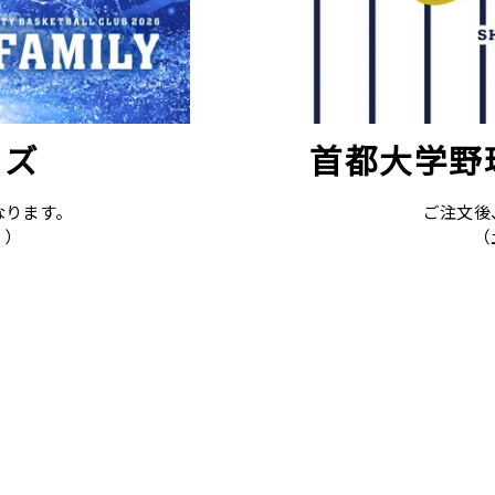
ッズ
首都大学野
なります。
ご注文後
。）
（