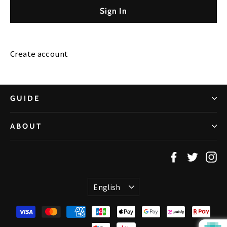
Create account
GUIDE
ABOUT
Facebook
Twitter
In
Language
English