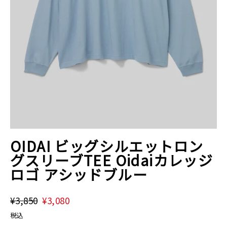
OIDAI ビッグシルエットロン
グスリーブTEE Oidaiカレッジ
ロゴ アシッドブルー
通
¥3,850
割
¥3,080
常
引
税込
価
価