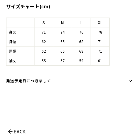
サイズチャート(cm)
S
M
L
XL
身丈
71
74
76
78
身幅
62
65
68
71
肩幅
62
65
68
71
袖丈
55
57
59
61
発送予定日につきまして
BACK