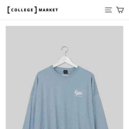
ス
サイト
カ
キ
ッ
プ
す
る