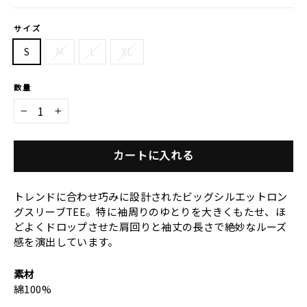
格
格
サイズ
S
M
L
XL
数量
−
+
カートに入れる
トレンドに合わせ巧みに設計されたビッグシルエットロン
グスリーブTEE。特に袖周りのゆとりを大きくもたせ、ほ
どよくドロップさせた肩回りと袖丈の長さで絶妙なルーズ
感を演出しています。
素材
綿100%