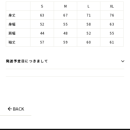
S
M
L
XL
身丈
63
67
71
76
身幅
52
55
58
63
肩幅
44
48
52
55
袖丈
57
59
60
61
発送予定日につきまして
BACK