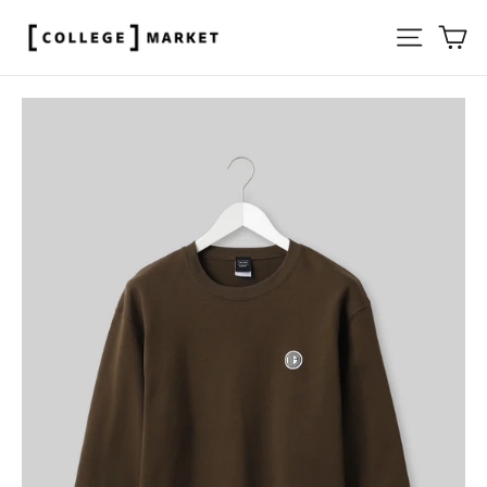
ス
サイト
カ
キ
ッ
プ
す
る