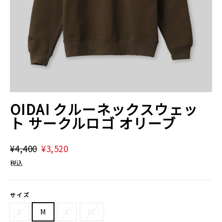
OIDAI クルーネックスウェッ
ト サークルロゴ オリーブ
通
¥4,400
割
¥3,520
常
引
税込
価
価
格
格
サイズ
S
M
L
XL