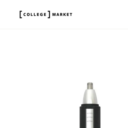
ス
キ
ッ
プ
す
る