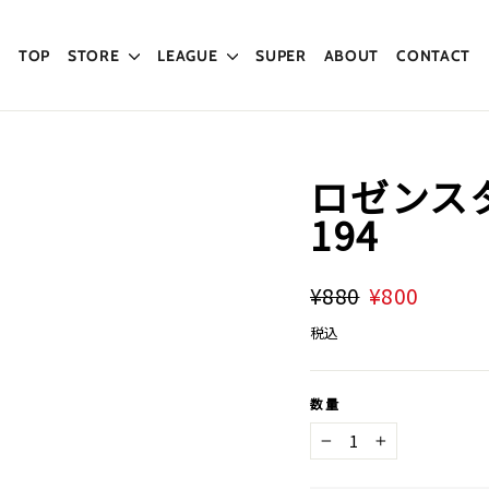
TOP
STORE
LEAGUE
SUPER
ABOUT
CONTACT
ロゼンスタ
194
通
¥880
割
¥800
常
引
税込
価
価
格
格
数量
−
+