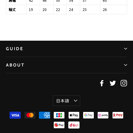
肩幅
42
46
50
54
57
60
袖丈
19
20
22
24
25
26
GUIDE
ABOUT
Facebook
Twitter
In
言
日本語
語