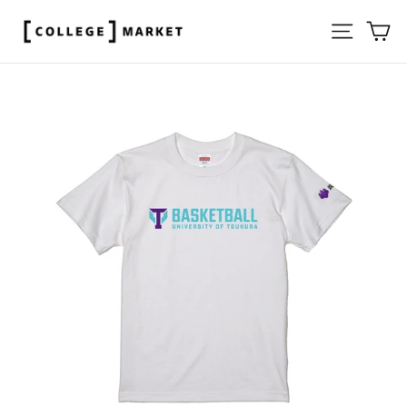
ス
サイト
カ
キ
ッ
プ
す
る