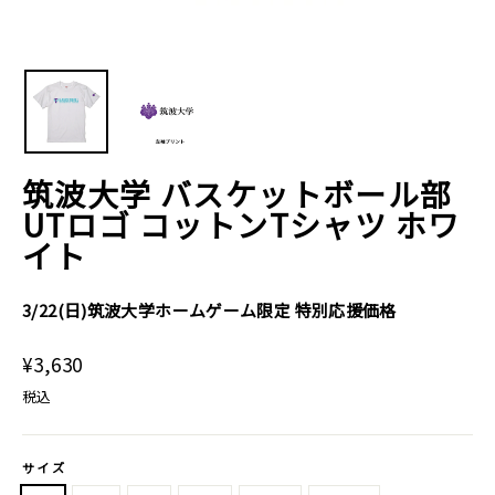
筑波大学 バスケットボール部
UTロゴ コットンTシャツ ホワ
イト
3/22(日)筑波大学ホームゲーム限定 特別応援価格
通
¥3,630
常
税込
価
格
サイズ