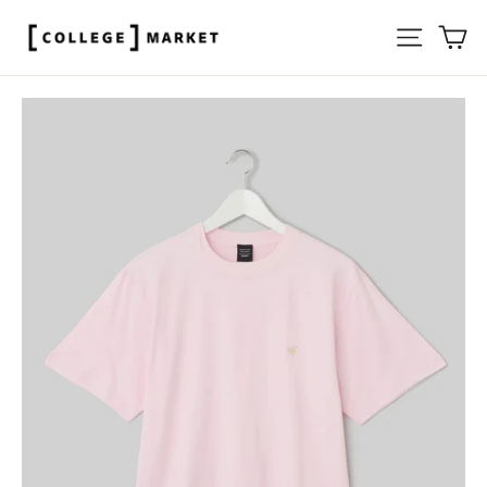
ス
サイト
カ
キ
ッ
プ
す
る