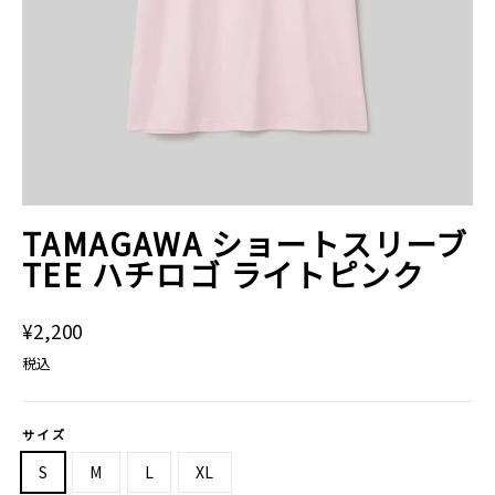
TAMAGAWA ショートスリーブ
TEE ハチロゴ ライトピンク
通
¥2,200
常
税込
価
格
サイズ
S
M
L
XL